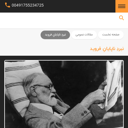
00491755234725
صفحه نخست
صفحه نخست
مقالات عمومی
نبردِ ناپایانِ فروید
نبردِ ناپایانِ فروید