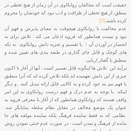
حقیقت است که مخالفان روانکاوی در آن زمان از هیچ تخطی در
منطق، از هیچ تخطی از ظرافت و ادب نبود که خودشان را محروم
کرده باشند.
[7]
عدم مخالفت با روانکاوی هیچوقت به معنای پذیرش و فهم آن
نبود و نیست همانطور که فروید اذعان می کند : تلاش برای به
انحصار در آوردن آن ؛ با تقسیم و تجزیه دانش روانکاوی به تکه
های کوچک و قابل جای گذاری در طبقه بندی های تعیین شده و
منطبق با گفتار اربابی .
برآیند این تلاش ها اینگونه قابل تفسیر است : آنها از آغاز تا اکنون
چیزی از این دانش نفهمیده اند بلکه تلاش کرده اند که آنرا منطبق
با فهم نیم بند خود کرده و به کالایی قابل ارائه تبدیل کنند . و دیگر
اینکه با توجه به عدم درک و فهم درست روانکاوی به این امر
واقف هستند که روانکاوی همانطور که از آغاز با معرفی فروید به
عنوان یک موضع مخالف در مقابل نظام سلطه نمایانگر شد-
نظامی که نه فقط نماینده فرهنگ بلکه نماینده مولفه های جا
مانده از فرهنگ و تمدن است - در صورت عدم خنثی نمودنِ روش
مند و به انحصار کشیدن به یک تهدید جدی تبدیل می شود.