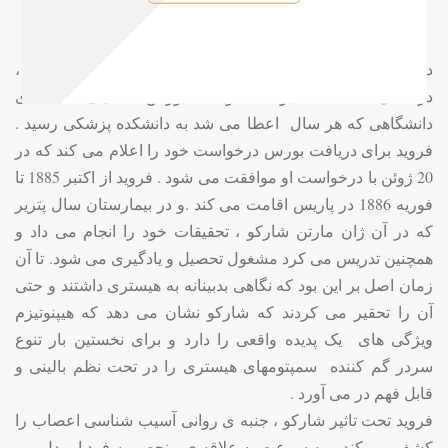
در سال 1885 بود که یک رویداد مهم در زندگی فروید اتفاق افتاد ،
در سال 1885-1886 بود که نوبت بورس تحصیلی سالانه ی
دانشگاهی که هر سال اعطا می شد به دانشکده پزشکی رسید .
فروید برای دریافت بورس درخواست خود را اعلام می کند که در
20 ژوئن با درخواست او موافقت می شود . فروید از اکتبر 1885 تا
فوریه 1886 در پاریس اقامت می کند .و در بیمارستان سال پتریر
که در آن ژان مارتن شارکو ، تحقیقات خود را انجام می داد و
همچنین تدریس می کرد مشغول تحصیل و یادگیری می شود. تا آن
زمان اصل بر این بود که نگاهی بدبینانه به هیستری داشتند و حتی
آن را تحقیر می کردند که شارکو نشان می دهد که هیپنوتیزم
ویژگی های یک پدیده واقعی را دارد و برای نخستین بار تنوع
سردر گم کننده سمپتومهای هیستری را در تحت نظم بالینی و
قابل فهم در می آورد .
فروید تحت تاثیر شارکو ، جنبه ی روانی آسیب شناسی اعصاب را
کشف می کند و به سرعت به علاقه ی منحصر به فرد او بدل می