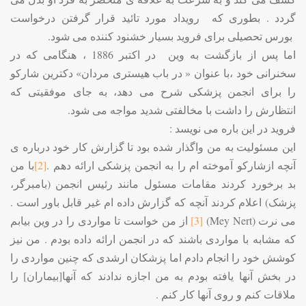
گردد . بطوری که رویداد مورد تائید قرار گرفتن درخواست
بورس تحصیلی برای فروید بسیار خشنود کننده می شود.
اما پس از بازگشت به وین در اکتبر 1886 ، هنگامی که در
سخنرانی خود ،با عنوان « در باب هیستری مردان» دکترین شارکو
را برای انجمن پزشکی شرح می دهد، به جای موفقیتی که
انتظارش را داشت با مخالفتی شدید مواجه می شود.
فروید در این باره می نویسد :
این مسئولیت به من واگذار شده بود تا گزارش کار خود درباره ی
آنچه ازشارکو آموخته ام را به انجمن پزشکی ارائه دهم .
[2]
با من
بد برخورد کردند مقامات مسئول مانند رئیس انجمن (بامبرگر،
پزشک) اعلام کردند آنچه که گزارش داده ام غیر قابل باور است .
می نرت (
Mey Nert
)
[3]
از من خواست تا مواردی را در وین بیابم
که مشابه با مواردی باشند که در انجمن ارائه داده بودم . من نیز
کوشش خود را انجام دادم اما پزشکان ارشدی که چنین مواردی را
در بخش آنها یافته بودم به من اجازه ندادند که آنها[بیماران] را
ملاقات کنم و روی آنها کار کنم .