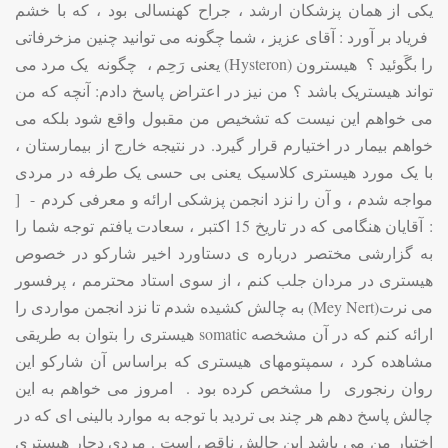
یکی از همان پزشکان ارشد ، جراح کهنسالی بود ، که با خشم
فریاد بر آورد : آقای عزیز ، شما چگونه می توانید چنین مزخرفاتی
را بگَوئید ؟ هیسترون (
Hysteron
) یعنی رَحِم ، چگونه یک مرد می
تواند هیستریک باشد ؟ من نیز در اعتراض پاسخ دادم: آنچه که من
می خواهم این نیست که تشخیص من مقبول واقع شود بلکه می
خواهم بیمار در اختیارم قرار گیرد. در نتیجه خارج از بیمارستان ،
با یک مورد هیستری کلاسیک یعنی بی حسی یک طرفه در مردی
مواجه شدم ، و آن را نزد انجمن پزشکی ارائه و معرفی کردم - [
: آقایان هنگامی که در تاریخ 15 اکتبر ، سعادت یافتم توجه شما را
به گزارشی مختصر درباره ی دستاورد اخیر شارکو در خصوص
هیستری در مردان جلب کنم ، از سوی استاد محترمم ، پرفسور
می نرت(
Mey Nert
) به چالش کشیده شدم تا نزد انجمن مواردی را
ارائه کنم که در آن مشخصه
somatic
هیستری را بتوان به طریقی
مشاهده کرد ، سمپتومهای هیستری که براساس آن شارکو این
روان رنجوری را مشخص کرده بود . امروز می خواهم به این
چالش پاسخ دهم هر چند بی تردید با توجه به موارد بالینی ای که در
اختیارِ من می باشد این چالش ناقص است . مردی دچار هیستری