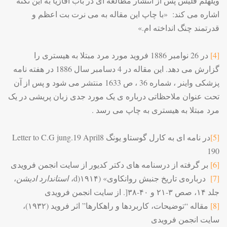
ویلهلم فلیس پس از انتشار مطالعه ای در باب آفازیا به این نکته
اشاره می کند: «با چاپ این مقاله به می نرت بت اعظم و
قدرتمند چنگ انداخته ام.»
[4]
در 26 نوامبر 1886 فروید مورد مرد مبتلا به هیستری را
گزارش می دهد. این مقاله در 4 دسامبر سال 1886 در هفته نامه
پزشکی واینر ، شماره 36 ، ص 1633 منتشر می شود و پس از آن
تحت عنوان ملاحظاتی درباره ی یک مورد جدی زبان پریشی در یک
مرد مبتلا به هیستری به چاپ می رسد .
[5]
در نامه ای به کارل گوستاو یونگ 8
April
19
Letter to C.G jung.
190
[6]
بر گرفته از درسنامه های دکتر کدیور از سایت انجمن فرویدی
[7]
درباره‌ی تاریخ جنبش روانکاوی» (۱۹۱۴
d)
،
استاندارد ادیشن
،
جلد ۱۴، صص ۳-۲۱ و ۴۰-۳۸
.]
از سایت انجمن فرویدی
[8]
مقاله “توضیحات، کاربردها و راهکارها” اثر فروید (۱۹۳۲)،
سایت انجمن فرویدی