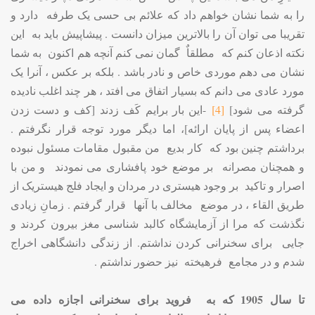
را به شما نشان خواهم داد که علائم بی حسی یک طرفه دارد و
تقریبا می توان آن را بالاترین میزان دانست . پیشاپیش باید به این
نکته اذعان کنم که مطلقاٌ گمان نمی کنم آنچه هم اکنون به شما
نشان می دهم موردی خاص و نادر باشد . بلکه بر عکس ، آنرا یک
مورد عادی می دانم که بسیار اتفاق می افتد ، هر چند اغلب نادیده
گرفته می شود]
[4]
-این بار برایم کَف زدند [کف و دست زدن
اعضاء پس از پایان ارائه]، اما دیگر مورد توجه قرار نگرفتم .
برداشتم چنین بود که کار بدیع من مقبول مقامات مسئول نبوده
و همچنان مصرانه بر موضع خود پافشاری می نمودند و من با
اصرار و تاکید بر وجود هیستری در مردان و ایجاد فلج هیستریک از
طریق القاء ، در موضع مخالف با آنها قرار گرفتم . زمانِ زیادی
نگذشت که مرا از آزمایشگاه کالبد شناسی مغز بیرون کردند و
جایی برای سخنرانی کردن نداشتم. از زندگی دانشگاهی اخراج
شدم و در مجامع فرهیخته نیز حضور نداشتم .
تا سال 1905 که به فروید برای سخنرانی اجازه داده می