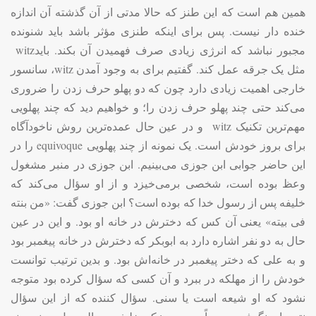
همین هم است که این طنز که حالا مدتی از آن گذشته آن اندازه
خنده دار نیست. پس برای اینکه طنزی مؤثر باشد باید شنونده
مجبور نباشد که انرژی زیادی صرف فهمیدن آن بکند. باید
witz
مثل یک جرقه عمل کند. گفتیم برای به وجود آمدن
witz
، سانسور
خارجی اهمیت زیادی دارد چون که دو پهلو حرف زدن را ضروری
می‌کند حتی چند پهلو حرف زدن را؛ و خواهیم دید که چند پهلویی
مهم‌ترین تکنیک
witz
و در عین حال عمده‌ترین روش ناخودآگاه
برای بروز خودش است. یک نمونه از چند پهلویی
equivoque
را در
این حاضر جوابی ابن جوزی می‌بینیم. ابن جوزی در منبر مشغول
وعظ بوده است، شخصی برمی‌خیزد و از او سؤال می‌کند که
خلیفه پس از رسول خدا که بوده است؟ ابن جوزی گفت: «من بنته
فی بیته» یعنی آن کس که دخترش در خانه او بود. و این در عین
حال به دو نفر اشاره دارد به ابوبکر که دخترش در خانه پیغمبر بود
و به علی که دختر پیغمبر در خانه‌اش بود. و بدین ترتیب توانست
خودش را از مهلکه در ببرد و آن کسی که سؤال کرده بود متوجه
نشود که او شیعه است یا سنی. سؤال کننده که از این سؤال