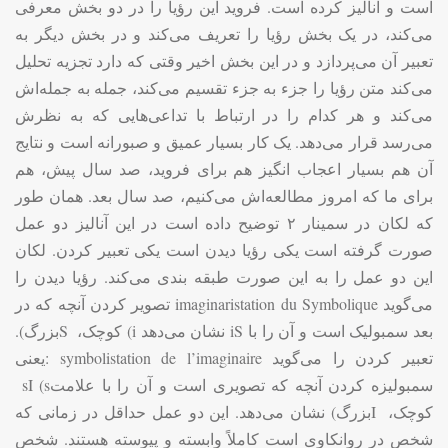
است و آنالیز کرده است. فروید این رؤیا را در دو بخش معرفی
می‌کند، در یک بخش رؤیا را تعریف می‌کند و در بخش دیگر به
تعبیر آن می‌پردازد و در این بخش اخیر وقتی که دارد تجزیه تحلیل
می‌کند متن رؤیا را جزء به جزء تقسیم می‌کند، جمله به جمله‌اش
می‌کند و هر کدام را در ارتباط با تداعی‌هایی که به نظرش
می‌رسد قرار می‌دهد. یک کار بسیار عمیق و صبورانه است و نتایج
آن هم بسیار اعجاب انگیز هم برای فروید، صد سال پیش، هم
برای ما که امروز مطالعه‌اش می‌کنیم، صد سال بعد. همان طور
که لکان در سمینار ۲ توضیح داده است در این آنالیز دو عمل
صورت گرفته است یکی رؤیا دیدن است یکی تعبیر کردن. لکان
این دو عمل را به این صورت طبقه بندی می‌کند. رؤیا دیدن را
می‌گوید
imaginaristation du Symbolique
تصویر کردن آنچه که در
بعد سمبولیک است و آن را با
iS
نشان می‌دهد
(i
کوچک،
S
بزرگ).
تعبیر کردن را می‌گوید
: symbolistation de l’imaginaire
یعنی
سمبولیزه کردن آنچه که تصویری است و آن را با علامت
sI (s
کوچک،
I
بزرگ) نشان می‌دهد. این دو عمل حداقل در زمانی که
شخص در روانکاوی است کاملاً وابسته و پیوسته هستند. شخص