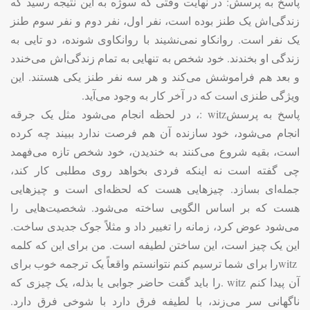
پاسخ به پرسش: در نهایت وقتی که سوژه به این نتیجه رسید که
زندگی‌اش یک طنز بوده است، نفر اول، نفر دوم و نفر سوم طنز
یک نفر است. روانکاو نمی‌نشیند با روانکاوی شونده، دو تایی به
زندگی او بخندند. خود شخص به تنهایی به تمام زندگی‌اش می‌خندد
و بعد هم فراموشش می‌کند و هر سه نفر طنز یکی هستند. این
ویژگی طنزی است که در آخر کار به وجود می‌آید
.
پاسخ به پرسش
: witz
، در لحظه انجام می‌شود مثل یک جرقه
انجام می‌شود، خود سازنده آن هم فرصت ندارد ببیند چه کرده
است، بقیه شروع می‌کنند به خندیدن، خود شخص تازه می‌فهمد
چی گفته است نه اینکه فردی بخواهد روی مطلبی کار کند،
جمله‌ای بسازد. چیزهایی هست که لحظه‌ای است و چیزهایی
هست که بر اساس الگویی ساخته می‌شود. شخصیت‌هایی را
می‌شود عوض کرد، زمانه را تغییر داد و مثلاً جوک جدیدی ساخت.
این یک چیز است، این ساختن لطیفه است. من برای این که کلمه
witz
را برای شما ترسیم کنم نتوانستم واقعاً یک ترجمه خوب برای
آن پیدا کنم
. witz
را باید گفت حاضر جوابی یا بذله، یک چیزی که
ناگهانی سر می‌زند، با لطیفه فرق دارد با شوخی فرق دارد
.