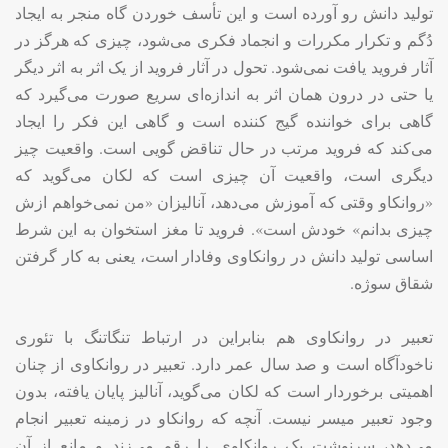
تولید دانش رو آورده است و این تأسف خوردن گاه منجر به ایجاد
دُگم و تکرار مکررات و انجماد فکری می‌شود، چیزی که هرگز در
آثار فروید یافت نمی‌شود. تحول در آثار فروید از یک اثر به اثر دیگر
یا حتی در درون همان اثر به اندازه‌ای سریع صورت می‌گیرد که
گاهی برای خواننده گیج کننده است و گاهی این فکر را ایجاد
می‌کند که فروید مرتب در حال تناقض گویی است. واقعیت چیز
دیگری است، واقعیت آن چیزی است که لکان می‌گوید که
«روانکاو وقتی که آموزش می‌دهد، آنالیزان «من نمی‌خواهم ازش
چیزی بدانم» خودش است». فروید تا مغز استخوان به این شرط
اساسی تولید دانش در روانکاوی وفادار است، یعنی به کار گرفتن
شقاق سوژه
.
تعبیر در روانکاوی هم بنابراین در ارتباط تنگاتنگ با تئوری
ناخودآگاه است و صد سال عمر دارد. تعبیر در روانکاوی از چنان
اهمیتی برخوردار است که لکان می‌گوید، آنالیز پایان یافته، بدون
وجود تعبیر میسر نیست. آنچه که روانکاو در زمینه تعبیر انجام
می‌دهد، سرنوشت یک روانکاوی را رقم می‌زند و مانع از آن