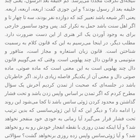
نتیجه‌ای نگرفت مجدداً می‌پرسد: کم خلیفه بعد الرسول، یعنی چند
خلیفه بعد از رسول بودند؟ و ابن جوزی گفت: اربعه، اربعه، اربعه.
یعنی اگر شیعه باشد تعبیر کند که دوازده نفر بودند، سه تا چهار تا و
اگر اهل سنت باشد حمل به تکرار کند. پس وجود سانسور خارجی
برای به وجود آوردن یک اثر هنری از این دست ضرورت دارد.
مطلب دیگر، در اینجا می‌رسیم به این که قانون کلام به رسمیت
شناختن است. قانون زبان استعاره و مجاز است، متافور و
متونیمی و قانون دال چند پهلویی است. وقتی که می‌گوییم قانون
دال چند پهلویی است به این معنی است که ماده صوتی، ماده
صوتی دال و معنی آن از یکدیگر فاصله زیادی دارند. اگر خاطرتان
باشد در جلسه‌ای که صحبت از تمدن کردیم آخرش یک سؤال
مطرح کردم که اگر تمدن بر اساس واپس زدن باشد و تحت فشار
گذاشتن و محدود کردن ژوئی سانس باشد تا کجا می‌شود این روند
را ادامه داد؟ و دیگر این که آیا این ژوئی‌سانسی که بدین ترتیب
تحت فشار قرار می‌گیرد آیا زمانی به خودی خود منفجر نخواهد
شد؟ و آیا اینکه تمدن روزی با نقطه انفجار خودش رو به رو نخواهد
شد؟ و آیا ژوئی‌سانس واپس زده روزی برنخواهد گشت؟ سؤالاتی