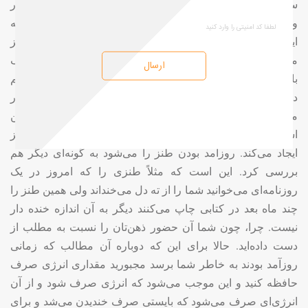
سازنده طنز باید هم در دانسته‌هایشان مشترک باشند، هم در
واپس زده‌هایشان مشترک باشند و هم در سائق‌هایشان. و اینکه
این نفر دوم طنز، باید هم برای سازنده و هم برای شنونده طنز
مورد خصومت باشد، میل ضربه زدن به نفر دوم طنز باید مشترک
ارسال
باشد. جلسه قبل هم مثال زدم که وقتی که توجه می‌کنیم می‌بینیم
در یک فرهنگ خاصی مثلاً ایران یک طنز با درونه یکسان اگر در
مورد بناپارت باشد آن‌قدر نمی‌خنداند که در مورد رضاشاه، این
است که هویت نفر دوم طنز یک نقش اساسی را در موفقیت طنز
ایجاد می‌کند. روزآمد بودن طنز را می‌شود به گونه‌ای دیگر هم
بررسی کرد. این است که مثلاً طنزی را که امروز در یک
روزنامه‌ای می‌خوانید شما را از ته دل می‌خنداند ولی همین طنز را
چند ماه بعد در کتابی چاپ می‌کنند دیگر به آن اندازه خنده دار
نیست. چرا، چون شما آن حضور ذهن‌تان را نسبت به مطلب از
دست داده‌اید. حالا برای این که دوباره آن مطالب که زمانی
روزآمد بودند به خاطر شما برسد مجبورید مقداری انرژی صرف
حافظه کنید و این موجب می‌شود که انرژی صرف شود و از آن
انرژی‌ای صرف می‌شود که بایستی صرف خندیدن می‌شد و برای