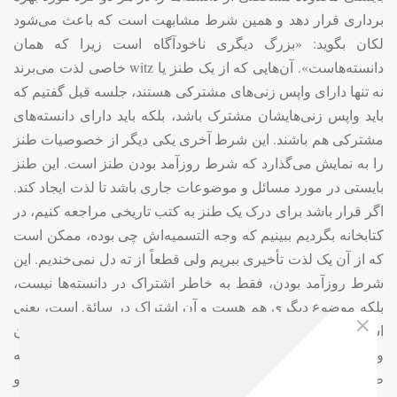
برداری قرار دهد و همین شرط مشابهت است که باعث می‌شود
لکان بگوید: «بزرگ دیگری ناخودآگاه است زیرا که همان
دانسته‌هاست». آن‌هایی که از یک طنز یا
witz
خاصی لذت می‌برند
نه تنها دارای واپس زنی‌های مشترکی هستند، جلسه قبل گفتیم که
باید واپس زنی‌هایشان مشترک باشد، بلکه باید دارای دانسته‌های
مشترکی هم باشند. این شرط آخری یکی دیگر از خصوصیات طنز
را به نمایش می‌گذارد که شرط روزآمد بودن طنز است. این طنز
بایستی در مورد مسائل و موضوعات جاری باشد تا لذت ایجاد کند.
اگر قرار باشد برای درک یک طنز به کتب تاریخی مراجعه کنیم، در
کتابخانه بگردیم ببینیم که وجه التسمیه‌اش چی بوده، ممکن است
که از آن یک لذت تأخیری ببریم ولی قطعاً از ته دل نمی‌خندیم. این
شرط روزآمد بودن، فقط به خاطر اشتراک در دانسته‌ها نیست،
بلکه موضوع دیگری هم هست و آن اشتراک در سائق است، یعنی
اشتراک در خصومت، اشتراک در میل به ضربه زدن و تحقیر کردن
وضعیت موجود یا شخصی که ما آن را نفر دوم نامیدیم و گفتیم که
طنز درباره او ساخته می‌شود. یعنی این دو نفر یعنی شنونده و