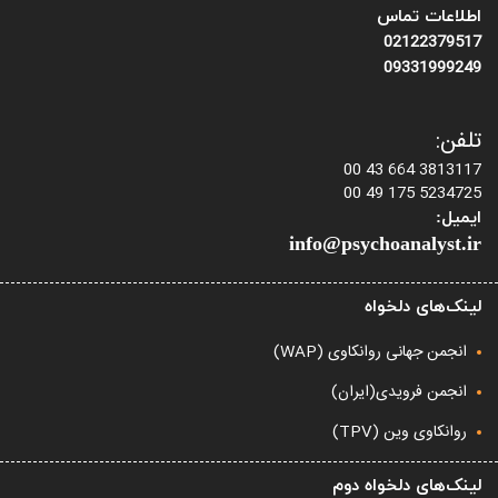
اطلاعات تماس
02122379517
09331999249
تلفن:
3813117 664 43 00
5234725 175 49 00
ایمیل:
info@psychoanalyst.ir
لینک‌های دلخواه
انجمن جهانی روانکاوی (WAP)
انجمن فرویدی(ایران)
روانکاوی وین (TPV)
لینک‌های دلخواه دوم