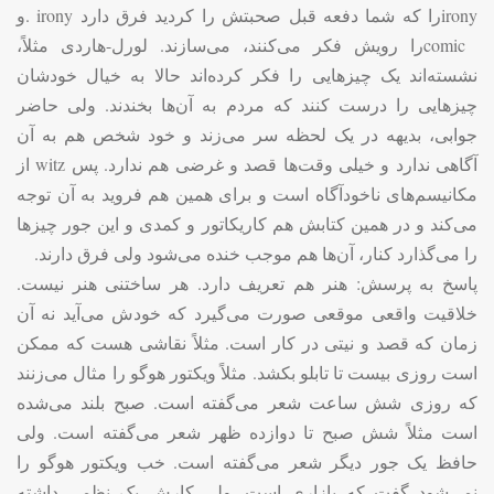
irony
را که شما دفعه قبل صحبتش را کردید فرق دارد
. irony
و
comic
را رویش فکر می‌کنند، می‌سازند. لورل-هاردی مثلاً،
نشسته‌اند یک چیزهایی را فکر کرده‌اند حالا به خیال خودشان
چیزهایی را درست کنند که مردم به آن‌ها بخندند. ولی حاضر
جوابی، بدیهه در یک لحظه سر می‌زند و خود شخص هم به آن
آگاهی ندارد و خیلی وقت‌ها قصد و غرضی هم ندارد. پس
witz
از
مکانیسم‌های ناخودآگاه است و برای همین هم فروید به آن توجه
می‌کند و در همین کتابش هم کاریکاتور و کمدی و این جور چیزها
را می‌گذارد کنار، آن‌ها هم موجب خنده می‌شود ولی فرق دارند
.
پاسخ به پرسش: هنر هم تعریف دارد. هر ساختنی هنر نیست.
خلاقیت واقعی موقعی صورت می‌گیرد که خودش می‌آید نه آن
زمان که قصد و نیتی در کار است. مثلاً نقاشی هست که ممکن
است روزی بیست تا تابلو بکشد. مثلاً ویکتور هوگو را مثال می‌زنند
که روزی شش ساعت شعر می‌گفته است. صبح بلند می‌شده
است مثلاً شش صبح تا دوازده ظهر شعر می‌گفته است. ولی
حافظ یک جور دیگر شعر می‌گفته است. خب ویکتور هوگو را
نمی‌شود گفت که بازاری است. ولی کارش یک نظمی داشته