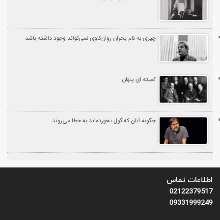
چیزی به‌ نام بحران روان‌کاوی نمی‌تواند وجود داشته باشد
کمیته ای پنهان
چگونه آنان که گول نخورده‌اند به خطا می‌روند
اطلاعات تماس
02122379517
09331999249