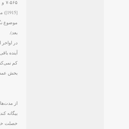
[15
بعد).
در اواخر 
آینده باق
کم نمی‌کند
بخش عمدة این
از مدت‌ها 
بیگانه کند.
خصلت خاص 