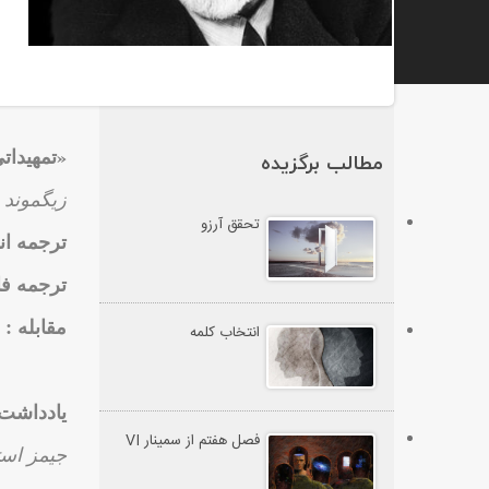
«تمهیدات
مطالب برگزیده
زیگموند 
تحقق آرزو
ترجمه ان
ترجمه فا
​مقابله 
انتخاب کلمه
یادداشت 
فصل هفتم از سمینار VI
جیمز اس