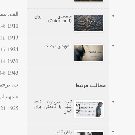
الف. نسخ
ماسه‌های روان
(Quicksand)
1911
1-8.
1913
1)
.K.S.N.
عشق‌های دردناک
1924
17.
G.S.
1931
-14.
Theoretische Schriften
1943
-8.
G.W.
ب.
ترجم
مطالب مرتبط
«تمهیدات
آنچه نمی‌تواند گفته
شود یا ناممکن برای
-21
1925
گفتن
پایان آنالیز