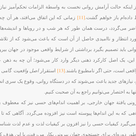
 اینکه حالت آرامش روانی نخست به واسطة الزامات تحکم‌آمیز نیازها
داده‌ام باز خواهم گشت.
[11]
زمانی که این اتفاق می‌افتد، هر آن چه 
ر می‌گردد، درست همان طور که هر شب و در رویاها و اندیشه‌های 
رد انتظار و ناامیدی حاصل از آن است که باعث می‌شود که از تلا
انی باید تصمیم بگیرد برداشتی از شرایط واقعی موجود در جهان بیر
بر این، یک اصل کارکرد ذهنی دیگر وارد کار می‌شود؛ آن چه به ذ
قعی است، حتی اگر نامطبوع باشند.
[13]
استقرار
اصل واقعیت
گامی 
از، نیازهای جدید باعث می‌شوند که در دستگاه روانی، وقوع یک سری انط
تنها به اختصار می‌توانیم راجع به آن صحبت کنیم.
نی یافتة جهان خارجی، بر اهمیت اندام‌های حسی نیز که معطوف به
اهی
که به این اندام‌ها پیوسته است نیز افزوده می‌گردد. آگاهی که تا
 می‌گیرد کیفیات حسی را نیز افزون بر کیفیات لذت و عدم لذت شناسایی 
طور دوره‌ای برای جستجوی جهان بیرونی بکار می‌رفت، با این هدف که