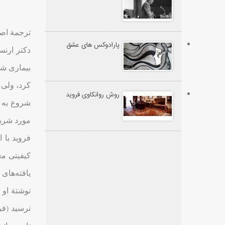
پارادوکس های عشق
دکتر ارن
بیماری شر
کرد، ولی 
روش روانکاوی فروید
مورد شرب
فروید با 
کیفیتی مع
یافته‌های
نرسید (فروید، 1950a).