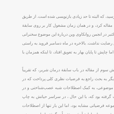
کنونی مبتنی بر نسخه‌ای است که در سال ۱۹۲۵ به چاپ رسید، که البته تا حد زیادی بازنویسی شده است. از طریق
روع به کار بر روی این مقاله کرد، و در همان زمان مشغول کار بر روی سابقة
(1911c). پیشرفت این مقاله کند بود، اما فروید در تاریخ ۲۶ اکتبر در انجمن روانکاوی وین دربارة این موضوع سخنرانی
س رضایت نداشت. بالاخره در ماه دسامبر فروید به راستی
مقاله در آخر ژانویة سال ۱۹۱۱ به پایان رسید، اما چاپش تا پایان بهار به تعویق افتاد، تا اینکه همزمان با
خش سوم از مقاله در باب سابقة درمان شربر، که تقریباً
ر دیگر به بحث راجع به فرضیات نظری کلی پرداخت که در
نین موضوعی، به کمک اصطلاحات شبه عصب‌شناختی و در
می» صورت گرفته بود که، با این حال ، در سراسر حیاتش به چاپ
مجموعه فرضیاتی مشابه بود، اما این بار تنها از اصطلاحات