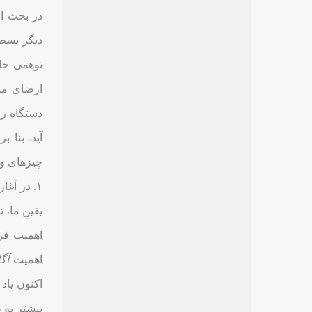
در بحث از
دیگر بسط 
توهمی حاض
ارضای مو
دستگاه رو
آید. بنا 
چیزهای وا
۱. در آغ
یقینِ ما، 
اهمیت فرو
اهمیت
آگ
اکنون یاد
پیشتر به 