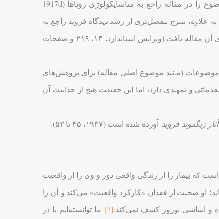
۵۶۵-۷ و ۵۹۸ و صفحات بعد) مطرح شده بود. اما مفصل‌ترین شرح از این موضوع را در مقاله راجع به متاسایکولوژی رویاها (1917d
. به علاوه، شرح مفصل‌تری از رشد دیدگاه فروید راجع به
موضوع نگرش ذهنی نسبت به واقعیت را می‌توان در یادداشت‌های ویراستار برای آن مقاله یافت (ویرایش استاندارد، ۱۴، ۲۱۹ و صفحات
 موضوعات (مانند موضوع اصلی مقاله) برای پژوهش‌های
قدماتی و تمهیدی دارد، اما این حقیقت هیچ از جذابیت آن
ثار زیگموند فروید
آورده شده است (۱۹۳۷، ۴۵ تا ۵۳).
ست که بیمار را از زندگی واقعی دور و وی را از واقعیت
ند؛ او صحبت از فقدان «کارکرد واقعیت» می‌کند و آن را
نده و اساسی نوروز کشف نمی‌کند.
[7]
ما توانسته‌ایم با در