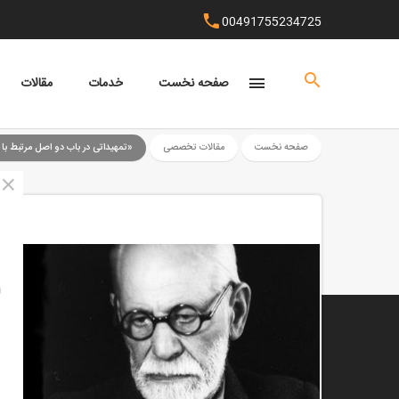
00491755234725
صفحه نخست
خدمات
مقالات
صفحه نخست
مقالات تخصصی
«تمهیداتی در باب دو اصل مرتبط با 