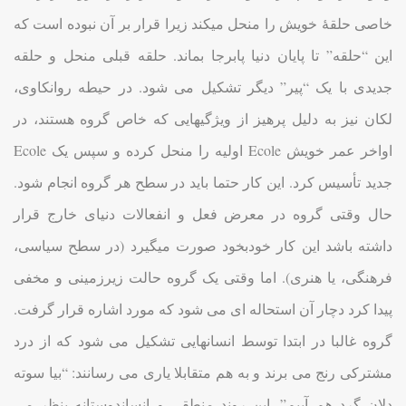
خاصی حلقۀ خویش را منحل میکند زیرا قرار بر آن نبوده است که
این “حلقه” تا پایان دنیا پابرجا بماند. حلقه قبلی منحل و حلقه
جدیدی با یک “پیر” دیگر تشکیل می شود. در حیطه روانکاوی،
لکان نیز به دلیل پرهیز از ویژگیهایی که خاص گروه هستند، در
اواخر عمر خویش Ecole اولیه را منحل کرده و سپس یک Ecole
جدید تأسیس کرد. این کار حتما باید در سطح هر گروه انجام شود.
حال وقتی گروه در معرض فعل و انفعالات دنیای خارج قرار
داشته باشد این کار خودبخود صورت میگیرد (در سطح سیاسی،
فرهنگی، یا هنری). اما وقتی یک گروه حالت زیرزمینی و مخفی
پیدا کرد دچار آن استحاله ای می شود که مورد اشاره قرار گرفت.
گروه غالبا در ابتدا توسط انسانهایی تشکیل می شود که از درد
مشترکی رنج می برند و به هم متقابلا یاری می رسانند: “بیا سوته
دلان گرد هم آییم”. این روند منطقی و انساندوستانه بنظر می