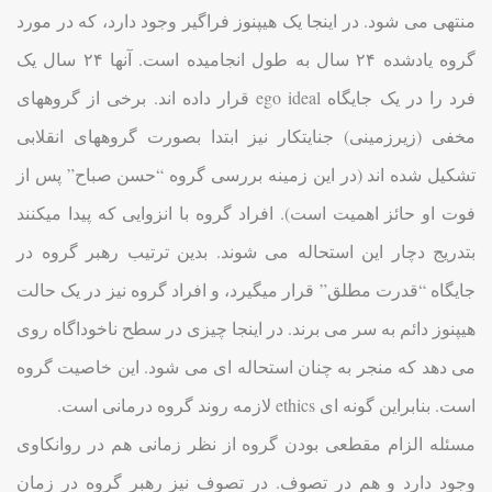
منتهی می شود. در اینجا یک هیپنوز فراگیر وجود دارد، که در مورد
گروه یادشده ۲۴ سال به طول انجامیده است. آنها ۲۴ سال یک
فرد را در یک جایگاه ego ideal قرار داده اند. برخی از گروههای
مخفی (زیرزمینی) جنایتکار نیز ابتدا بصورت گروههای انقلابی
تشکیل شده اند (در این زمینه بررسی گروه “حسن صباح” پس از
فوت او حائز اهمیت است). افراد گروه با انزوایی که پیدا میکنند
بتدریج دچار این استحاله می شوند. بدین ترتیب رهبر گروه در
جایگاه “قدرت مطلق” قرار میگیرد، و افراد گروه نیز در یک حالت
هیپنوز دائم به سر می برند. در اینجا چیزی در سطح ناخوداگاه روی
می دهد که منجر به چنان استحاله ای می شود. این خاصیت گروه
است. بنابراین گونه ای ethics لازمه روند گروه درمانی است.
مسئله الزام مقطعی بودن گروه از نظر زمانی هم در روانکاوی
وجود دارد و هم در تصوف. در تصوف نیز رهبر گروه در زمان