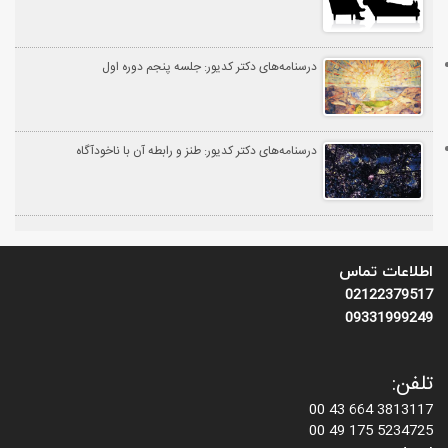
درسنامه‌های دکتر کدیور: جلسه پنجم دوره اول
درسنامه‌های دکتر کدیور: طنز و رابطه آن با ناخودآگاه
اطلاعات تماس
02122379517
09331999249
تلفن:
3813117 664 43 00
5234725 175 49 00